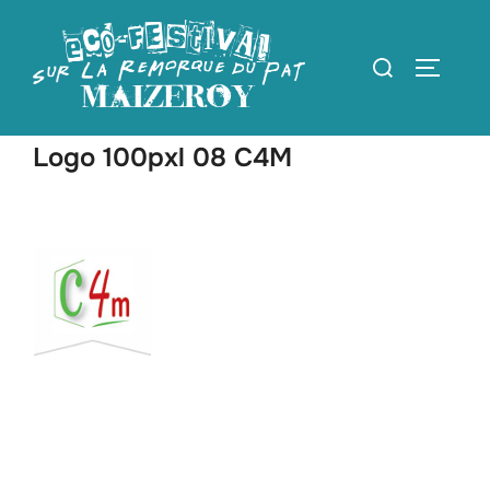
Aller
au
Rechercher :
PERMUT
contenu
Logo 100pxl 08 C4M